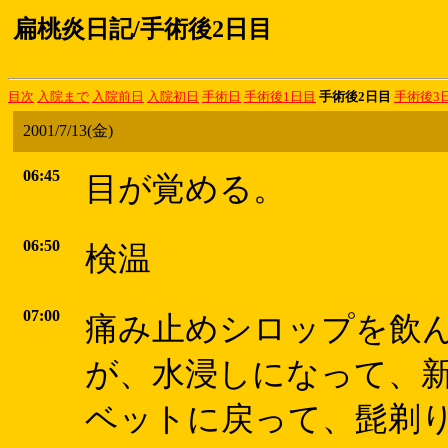
扁桃炎日記/手術後2日目
目次
入院まで
入院前日
入院初日
手術日
手術後1日目
手術後2日目
手術後3
2001/7/13(金)
06:45
目が覚める。
06:50
検温
07:00
痛み止めシロップを飲
が、水浸しになって、新聞
ベットに戻って、髭剃り