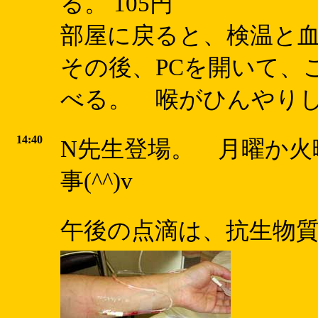
る。 105円
部屋に戻ると、検温と血圧測
その後、PCを開いて、
べる。 喉がひんやりし て
14:40
N先生登場。 月曜か
事(^^)v
午後の点滴は、抗生物質(