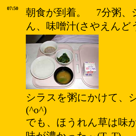
07:50
朝食が到着。 7分粥、
ん、味噌汁(さやえんどう
シラスを粥にかけて、
(^o^)
でも、ほうれん草は味が