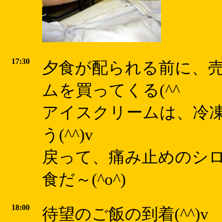
17:30
夕食が配られる前に、
ムを買ってくる(^^ゞ
アイスクリームは、冷
う(^^)v
戻って、痛み止めのシ
食だ～(^o^)
18:00
待望のご飯の到着(^^)