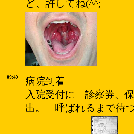
ど、許してね(^^;
09:40
病院到着
入院受付に「診察券、
出。 呼ばれるまで待つこ