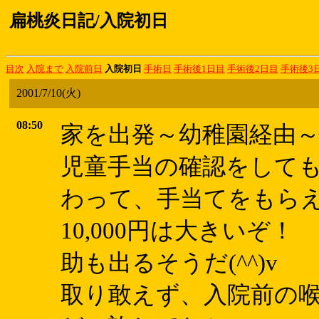
扁桃炎日記/入院初日
目次
入院まで
入院前日
入院初日
手術日
手術後1日目
手術後2日目
手術後3
2001/7/10(火)
08:50
家を出発～幼稚園経由～市
児童手当の確認をして
わって、手当てをもらえ
10,000円は大きいぞ！
助も出るそうだ(^^)v
取り敢えず、入院前の