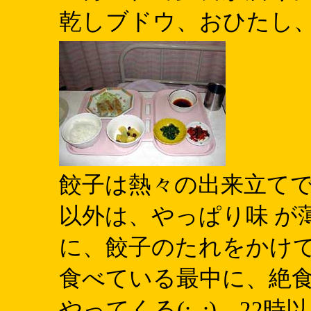
乾しブドウ、おひたし
餃子は熱々の出来立て
以外は、やっぱり味 が
に、餃子のたれをかけて
食べている最中に、絶
やってくる(;_;) 22時