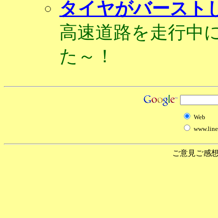
タイヤがバーストし
高速道路を走行中に
た～！
Web
www.linet
ご意見ご感