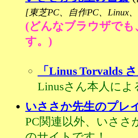
[東芝PC、自作PC、Linu
(どんなブラウザで
す。)
「Linus Torvalds 
Linusさん本人に
いささか先生のプレイ
PC関連以外、いささ
のサイトです！